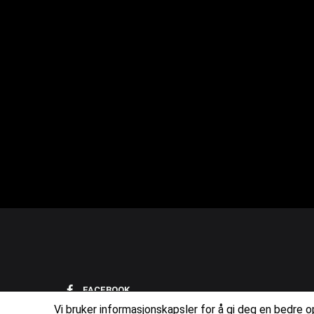
FACEBOOK
Vi bruker informasjonskapsler for å gi deg en bedre 
INSTAGRAM