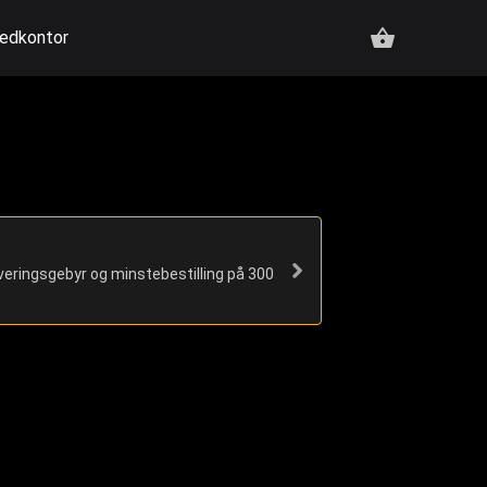
edkontor
veringsgebyr og minstebestilling på 300