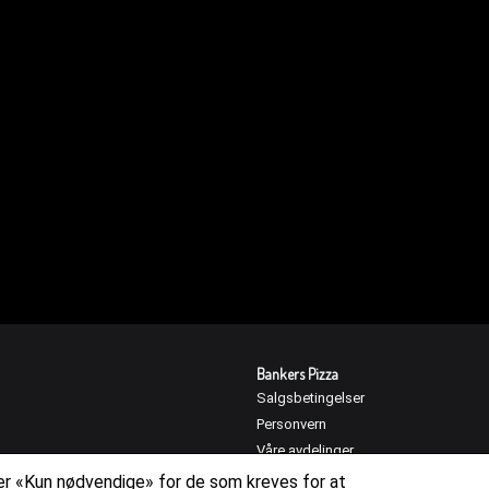
Bankers Pizza
Salgsbetingelser
Personvern
Våre avdelinger
Studentpizza
ller «Kun nødvendige» for de som kreves for at